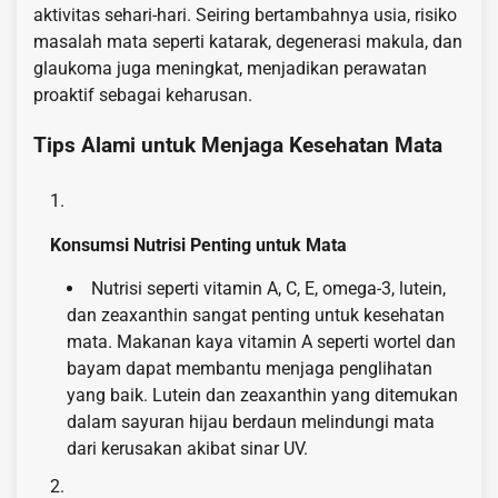
aktivitas sehari-hari. Seiring bertambahnya usia, risiko
masalah mata seperti katarak, degenerasi makula, dan
glaukoma juga meningkat, menjadikan perawatan
proaktif sebagai keharusan.
Tips Alami untuk Menjaga Kesehatan Mata
Konsumsi Nutrisi Penting untuk Mata
Nutrisi seperti vitamin A, C, E, omega-3, lutein,
dan zeaxanthin sangat penting untuk kesehatan
mata. Makanan kaya vitamin A seperti wortel dan
bayam dapat membantu menjaga penglihatan
yang baik. Lutein dan zeaxanthin yang ditemukan
dalam sayuran hijau berdaun melindungi mata
dari kerusakan akibat sinar UV.