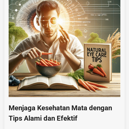
Menjaga Kesehatan Mata dengan
Tips Alami dan Efektif