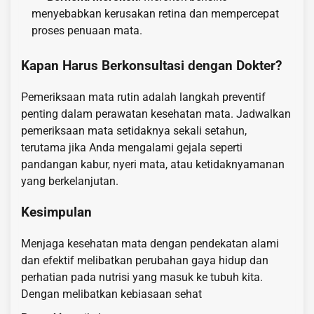
menyebabkan kerusakan retina dan mempercepat
proses penuaan mata.
Kapan Harus Berkonsultasi dengan Dokter?
Pemeriksaan mata rutin adalah langkah preventif
penting dalam perawatan kesehatan mata. Jadwalkan
pemeriksaan mata setidaknya sekali setahun,
terutama jika Anda mengalami gejala seperti
pandangan kabur, nyeri mata, atau ketidaknyamanan
yang berkelanjutan.
Kesimpulan
Menjaga kesehatan mata dengan pendekatan alami
dan efektif melibatkan perubahan gaya hidup dan
perhatian pada nutrisi yang masuk ke tubuh kita.
Dengan melibatkan kebiasaan sehat