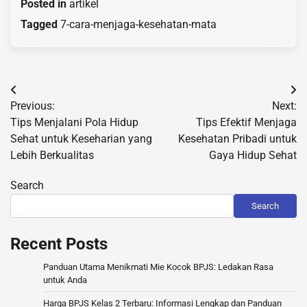
Posted in
artikel
Tagged
7-cara-menjaga-kesehatan-mata
Post
Previous:
Next:
navigation
Tips Menjalani Pola Hidup
Tips Efektif Menjaga
Sehat untuk Keseharian yang
Kesehatan Pribadi untuk
Lebih Berkualitas
Gaya Hidup Sehat
Search
Search
Recent Posts
Panduan Utama Menikmati Mie Kocok BPJS: Ledakan Rasa
untuk Anda
Harga BPJS Kelas 2 Terbaru: Informasi Lengkap dan Panduan