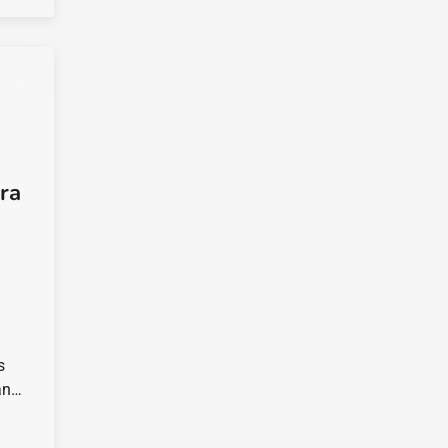
ra
s
an…