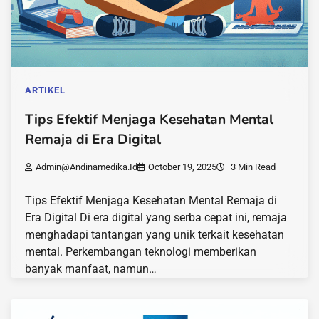
ARTIKEL
Tips Efektif Menjaga Kesehatan Mental
Remaja di Era Digital
Admin@andinamedika.id
October 19, 2025
3 Min Read
Tips Efektif Menjaga Kesehatan Mental Remaja di
Era Digital Di era digital yang serba cepat ini, remaja
menghadapi tantangan yang unik terkait kesehatan
mental. Perkembangan teknologi memberikan
banyak manfaat, namun…