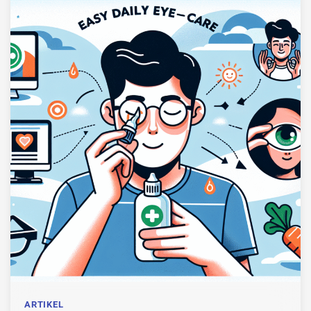
ARTIKEL