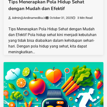
Tips Menerapkan Pola Hidup Sehat
dengan Mudah dan Efektif
Admin@andinamedika.id
October 31, 2025
3 Min Read
Tips Menerapkan Pola Hidup Sehat dengan Mudah
dan Efektif Pola hidup sehat kini menjadi kebutuhan
yang tidak bisa diabaikan dalam kehidupan sehari-
hari. Dengan pola hidup yang sehat, kita dapat
meningkatkan…