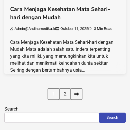
Cara Menjaga Kesehatan Mata Sehari-
hari dengan Mudah
Admin@andinamedika.id
October 11, 2025
3 Min Read
Cara Menjaga Kesehatan Mata Sehari-hari dengan
Mudah Mata adalah salah satu indera terpenting
yang kita miliki, yang memungkinkan kita untuk
melihat dan menikmati keindahan dunia sekitar.
Seiring dengan bertambahnya usia…
Posts
1
2
pagination
Search
Search