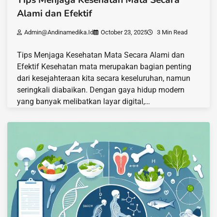
Alami dan Efektif
Admin@andinamedika.id
October 23, 2025
3 Min Read
Tips Menjaga Kesehatan Mata Secara Alami dan
Efektif Kesehatan mata merupakan bagian penting
dari kesejahteraan kita secara keseluruhan, namun
seringkali diabaikan. Dengan gaya hidup modern
yang banyak melibatkan layar digital,…