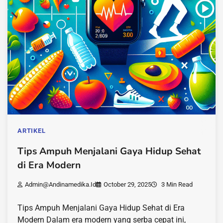
ARTIKEL
Tips Ampuh Menjalani Gaya Hidup Sehat
di Era Modern
Admin@andinamedika.id
October 29, 2025
3 Min Read
Tips Ampuh Menjalani Gaya Hidup Sehat di Era
Modern Dalam era modern yang serba cepat ini,