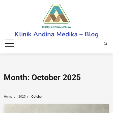
Skip
to
content
Klinik Andina Medika – Blog
Month:
October 2025
Home
2025
October