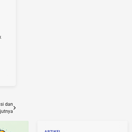
k
si dan
jutnya
ARTIKEL