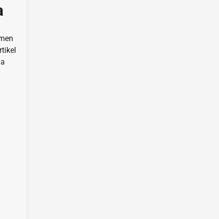
a
emen
tikel
da